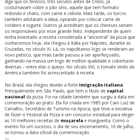
diga que os fenícios, três séculos antes de Cristo, já
costumavam cobrir o pão sírio, aquele que tem formato
redondo e chato, com carne e cebola. Mais tarde, os turcos
também adotaram a ideia, optando por colocar carne de
cordeiro e iogurte. Outros já acreditam que os chineses seriam
os responsáveis por esse grande feito. Independente de quem
tenha inventado a receita considerada a “ancestral” da pizza que
conhecemos hoje, ela chegou à Itália por Nápoles, durante as
Cruzadas, no século XI. Lá, os napolitanos logo se renderam ao
novo petisco, que mais tarde passou a ser aperfeiçoado,
ganhando na massa um trigo de melhor qualidade e coberturas
diversas – entre elas o queijo. No século XVI, o tomate vindo da
América também foi acrescentado à receita.
No Brasil, ela chegou devido a forte
imigração italiana
.
Principalmente em São Paulo, que tem o título de
capital
nacional
da pizza. Foi na cidade também que surgiu a data em
comemoração ao prato. Ela foi criada em 1985 por Caio Luiz de
Carvalho, Secretário de Turismo na época, que teve a iniciativa
de fazer o Festival da Pizza e um concurso estadual para eleger
as 10 melhores receitas de
muçarela
e marguerita. Como o
evento foi um sucesso, o dia de seu encerramento, 10 de julho,
se tornou a data oficial da comemoração.
—