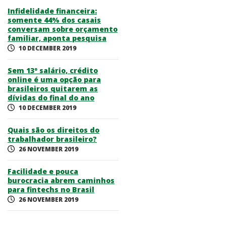
Infidelidade financeira:
somente 44% dos casais
conversam sobre orçamento
familiar, aponta pesquisa
10 DECEMBER 2019
Sem 13º salário, crédito
online é uma opção para
brasileiros quitarem as
dívidas do final do ano
10 DECEMBER 2019
Quais são os direitos do
trabalhador brasileiro?
26 NOVEMBER 2019
Facilidade e pouca
burocracia abrem caminhos
para fintechs no Brasil
26 NOVEMBER 2019