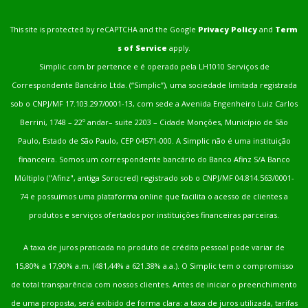
This site is protected by reCAPTCHA and the Google
Privacy Policy
and
Term
s of Service
apply.
Simplic.com.br pertence e é operado pela LH1010 Serviços de
Correspondente Bancário Ltda. (“Simplic”), uma sociedade limitada registrada
sob o CNPJ/MF 17.103.297/0001-13, com sede a Avenida Engenheiro Luiz Carlos
Berrini, 1748 – 22º andar– suite 2203 – Cidade Monções, Município de São
Paulo, Estado de São Paulo, CEP 04571-000. A Simplic não é uma instituição
financeira. Somos um correspondente bancário do Banco Afinz S/A Banco
Múltiplo ("Afinz", antiga Sorocred) registrado sob o CNPJ/MF 04.814.563/0001-
74 e possuímos uma plataforma online que facilita o acesso de clientes a
produtos e serviços ofertados por instituições financeiras parceiras.
A taxa de juros praticada no produto de crédito pessoal pode variar de
15,80% a 17,90% a.m. (481,44% a 621.38% a.a.). O Simplic tem o compromisso
de total transparência com nossos clientes. Antes de iniciar o preenchimento
de uma proposta, será exibido de forma clara: a taxa de juros utilizada, tarifas