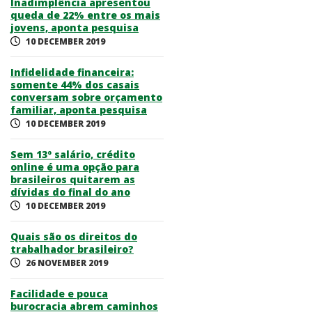
Inadimplência apresentou
queda de 22% entre os mais
jovens, aponta pesquisa
10 DECEMBER 2019
Infidelidade financeira:
somente 44% dos casais
conversam sobre orçamento
familiar, aponta pesquisa
10 DECEMBER 2019
Sem 13º salário, crédito
online é uma opção para
brasileiros quitarem as
dívidas do final do ano
10 DECEMBER 2019
Quais são os direitos do
trabalhador brasileiro?
26 NOVEMBER 2019
Facilidade e pouca
burocracia abrem caminhos