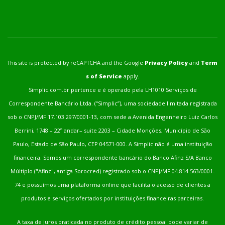
This site is protected by reCAPTCHA and the Google
Privacy Policy
and
Term
s of Service
apply.
Simplic.com.br pertence e é operado pela LH1010 Serviços de
Correspondente Bancário Ltda. (“Simplic”), uma sociedade limitada registrada
sob o CNPJ/MF 17.103.297/0001-13, com sede a Avenida Engenheiro Luiz Carlos
Berrini, 1748 – 22º andar– suite 2203 – Cidade Monções, Município de São
Paulo, Estado de São Paulo, CEP 04571-000. A Simplic não é uma instituição
financeira. Somos um correspondente bancário do Banco Afinz S/A Banco
Múltiplo ("Afinz", antiga Sorocred) registrado sob o CNPJ/MF 04.814.563/0001-
74 e possuímos uma plataforma online que facilita o acesso de clientes a
produtos e serviços ofertados por instituições financeiras parceiras.
A taxa de juros praticada no produto de crédito pessoal pode variar de