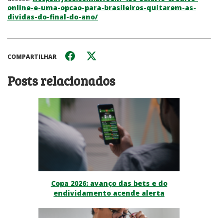
online-e-uma-opcao-para-brasileiros-quitarem-as-
dividas-do-final-do-ano/
COMPARTILHAR
Posts relacionados
Copa 2026: avanço das bets e do
endividamento acende alerta