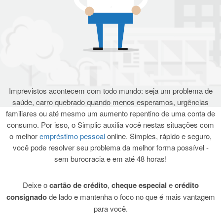
Telefone
Deixe aqui sua mensagem. caracteres máximos 350
Imprevistos acontecem com todo mundo: seja um problema de
saúde, carro quebrado quando menos esperamos, urgências
familiares ou até mesmo um aumento repentino de uma conta de
consumo. Por isso, o Simplic auxilia você nestas situações com
* Campo obrigatório
o melhor
empréstimo pessoal
online. Simples, rápido e seguro,
você pode resolver seu problema da melhor forma possível -
sem burocracia e em até 48 horas!
Deixe o
cartão de crédito
,
cheque especial
e
crédito
consignado
de lado e mantenha o foco no que é mais vantagem
para você.