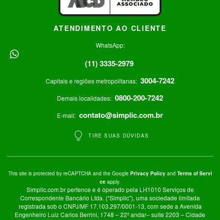
ATENDIMENTO AO CLIENTE
WhatsApp:
(11) 3335-2979
3004-7242
Capitais e regiões metropolitanas:
0800-200-7242
Demais localidades:
contato@simplic.com.br
E-mail:
TIRE SUAS DÚVIDAS
This site is protected by reCAPTCHA and the Google
and
Privacy Policy
Terms of Servi
apply.
ce
Simplic.com.br pertence e é operado pela LH1010 Serviços de
Correspondente Bancário Ltda. (“Simplic”), uma sociedade limitada
registrada sob o CNPJ/MF 17.103.297/0001-13, com sede a Avenida
Engenheiro Luiz Carlos Berrini, 1748 – 22º andar– suite 2203 – Cidade