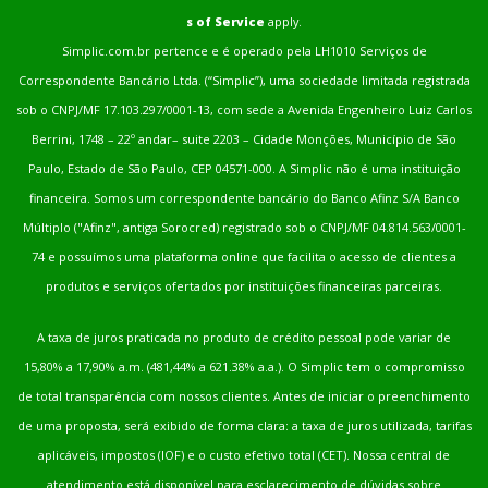
s of Service
apply.
Simplic.com.br pertence e é operado pela LH1010 Serviços de
Correspondente Bancário Ltda. (“Simplic”), uma sociedade limitada registrada
sob o CNPJ/MF 17.103.297/0001-13, com sede a Avenida Engenheiro Luiz Carlos
Berrini, 1748 – 22º andar– suite 2203 – Cidade Monções, Município de São
Paulo, Estado de São Paulo, CEP 04571-000. A Simplic não é uma instituição
financeira. Somos um correspondente bancário do Banco Afinz S/A Banco
Múltiplo ("Afinz", antiga Sorocred) registrado sob o CNPJ/MF 04.814.563/0001-
74 e possuímos uma plataforma online que facilita o acesso de clientes a
produtos e serviços ofertados por instituições financeiras parceiras.
A taxa de juros praticada no produto de crédito pessoal pode variar de
15,80% a 17,90% a.m. (481,44% a 621.38% a.a.). O Simplic tem o compromisso
de total transparência com nossos clientes. Antes de iniciar o preenchimento
de uma proposta, será exibido de forma clara: a taxa de juros utilizada, tarifas
aplicáveis, impostos (IOF) e o custo efetivo total (CET). Nossa central de
atendimento está disponível para esclarecimento de dúvidas sobre