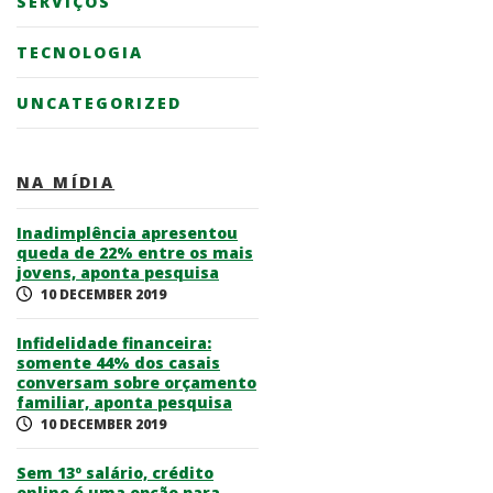
SERVIÇOS
TECNOLOGIA
UNCATEGORIZED
NA MÍDIA
Inadimplência apresentou
queda de 22% entre os mais
jovens, aponta pesquisa
10 DECEMBER 2019
Infidelidade financeira:
somente 44% dos casais
conversam sobre orçamento
familiar, aponta pesquisa
10 DECEMBER 2019
Sem 13º salário, crédito
online é uma opção para