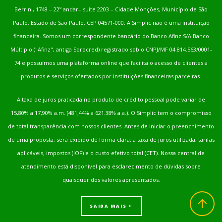
Berrini, 1748 – 22º andar– suite 2203 – Cidade Monções, Município de São
Paulo, Estado de São Paulo, CEP 04571-000. A Simplic não é uma instituição
financeira. Somos um correspondente bancário do Banco Afinz S/A Banco
Múltiplo ("Afinz", antiga Sorocred) registrado sob o CNPJ/MF 04.814.563/0001-
74 e possuímos uma plataforma online que facilita o acesso de clientes a
produtos e serviços ofertados por instituições financeiras parceiras.
A taxa de juros praticada no produto de crédito pessoal pode variar de
15,80% a 17,90% a.m. (481,44% a 621.38% a.a.). O Simplic tem o compromisso
de total transparência com nossos clientes. Antes de iniciar o preenchimento
de uma proposta, será exibido de forma clara: a taxa de juros utilizada, tarifas
aplicáveis, impostos (IOF) e o custo efetivo total (CET). Nossa central de
atendimento está disponível para esclarecimento de dúvidas sobre
quaisquer dos valores apresentados.
Voltar
ao
SAIBA MAIS +
topo