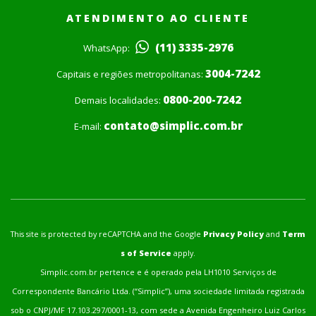
ATENDIMENTO AO CLIENTE
(11) 3335-2976
WhatsApp:
3004-7242
Capitais e regiões metropolitanas:
0800-200-7242
Demais localidades:
contato@simplic.com.br
E-mail:
This site is protected by reCAPTCHA and the Google
Privacy Policy
and
Term
s of Service
apply.
Simplic.com.br pertence e é operado pela LH1010 Serviços de
Correspondente Bancário Ltda. (“Simplic”), uma sociedade limitada registrada
sob o CNPJ/MF 17.103.297/0001-13, com sede a Avenida Engenheiro Luiz Carlos