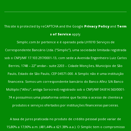
This site is protected by reCAPTCHA and the Google
Privacy Policy
and
Term
s of Service
apply.
Simplic.com.br pertence e é operado pela LH1010 Serviços de
Correspondente Bancário Ltda. (“Simplic”), uma sociedade limitada registrada
sob o CNPJ/MF 17.103.297/0001-13, com sede a Avenida Engenheiro Luiz Carlos
Berrini, 1748 – 22º andar– suite 2203 – Cidade Monções, Município de São
Paulo, Estado de São Paulo, CEP 04571-000. A Simplic não é uma instituição
financeira. Somos um correspondente bancário do Banco Afinz S/A Banco
Múltiplo ("Afinz", antiga Sorocred) registrado sob o CNPJ/MF 04.814.563/0001-
74 e possuímos uma plataforma online que facilita o acesso de clientes a
produtos e serviços ofertados por instituições financeiras parceiras.
A taxa de juros praticada no produto de crédito pessoal pode variar de
15,80% a 17,90% a.m. (481,44% a 621.38% a.a.). O Simplic tem o compromisso