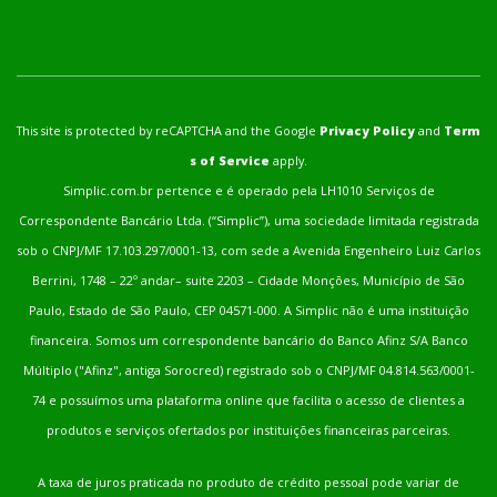
This site is protected by reCAPTCHA and the Google
Privacy Policy
and
Term
s of Service
apply.
Simplic.com.br pertence e é operado pela LH1010 Serviços de
Correspondente Bancário Ltda. (“Simplic”), uma sociedade limitada registrada
sob o CNPJ/MF 17.103.297/0001-13, com sede a Avenida Engenheiro Luiz Carlos
Berrini, 1748 – 22º andar– suite 2203 – Cidade Monções, Município de São
Paulo, Estado de São Paulo, CEP 04571-000. A Simplic não é uma instituição
financeira. Somos um correspondente bancário do Banco Afinz S/A Banco
Múltiplo ("Afinz", antiga Sorocred) registrado sob o CNPJ/MF 04.814.563/0001-
74 e possuímos uma plataforma online que facilita o acesso de clientes a
produtos e serviços ofertados por instituições financeiras parceiras.
A taxa de juros praticada no produto de crédito pessoal pode variar de