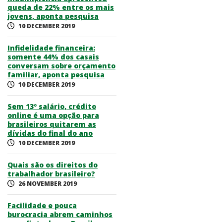
queda de 22% entre os mais
jovens, aponta pesquisa
10 DECEMBER 2019
Infidelidade financeira:
somente 44% dos casais
conversam sobre orçamento
familiar, aponta pesquisa
10 DECEMBER 2019
Sem 13º salário, crédito
online é uma opção para
brasileiros quitarem as
dívidas do final do ano
10 DECEMBER 2019
Quais são os direitos do
trabalhador brasileiro?
26 NOVEMBER 2019
Facilidade e pouca
burocracia abrem caminhos