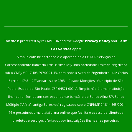
This site is protected by reCAPTCHA and the Google
Privacy Policy
and
Term
s of Service
apply.
Simplic.com.br pertence e é operado pela LH1010 Serviços de
Correspondente Bancário Ltda. (“Simplic”), uma sociedade limitada registrada
sob o CNPJ/MF 17.103.297/0001-13, com sede a Avenida Engenheiro Luiz Carlos
Berrini, 1748 – 22º andar– suite 2203 – Cidade Monções, Município de São
Paulo, Estado de São Paulo, CEP 04571-000. A Simplic não é uma instituição
financeira. Somos um correspondente bancário do Banco Afinz S/A Banco
Múltiplo ("Afinz", antiga Sorocred) registrado sob o CNPJ/MF 04.814.563/0001-
74 e possuímos uma plataforma online que facilita o acesso de clientes a
produtos e serviços ofertados por instituições financeiras parceiras.