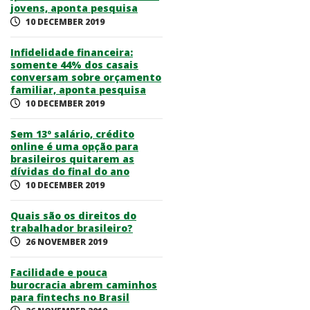
jovens, aponta pesquisa
10 DECEMBER 2019
Infidelidade financeira:
somente 44% dos casais
conversam sobre orçamento
familiar, aponta pesquisa
10 DECEMBER 2019
Sem 13º salário, crédito
online é uma opção para
brasileiros quitarem as
dívidas do final do ano
10 DECEMBER 2019
Quais são os direitos do
trabalhador brasileiro?
26 NOVEMBER 2019
Facilidade e pouca
burocracia abrem caminhos
para fintechs no Brasil