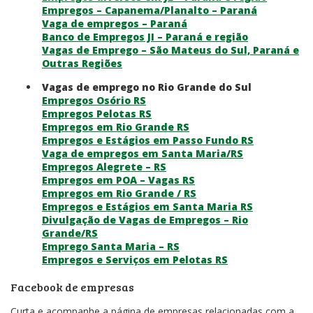
Empregos – Capanema/Planalto – Paraná
Vaga de empregos – Paraná
Banco de Empregos JI – Paraná e região
Vagas de Emprego – São Mateus do Sul, Paraná e
Outras Regiões
Vagas de emprego no Rio Grande do Sul
Empregos Osório RS
Empregos Pelotas RS
Empregos em Rio Grande RS
Empregos e Estágios em Passo Fundo RS
Vaga de empregos em Santa Maria/RS
Empregos Alegrete – RS
Empregos em POA – Vagas RS
Empregos em Rio Grande / RS
Empregos e Estágios em Santa Maria RS
Divulgação de Vagas de Empregos – Rio
Grande/RS
Emprego Santa Maria – RS
Empregos e Serviços em Pelotas RS
Facebook de empresas
Curta e acompanhe a página de empresas relacionadas com a