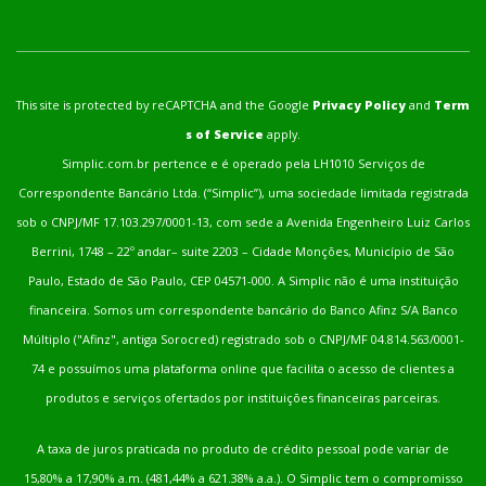
This site is protected by reCAPTCHA and the Google
Privacy Policy
and
Term
s of Service
apply.
Simplic.com.br pertence e é operado pela LH1010 Serviços de
Correspondente Bancário Ltda. (“Simplic”), uma sociedade limitada registrada
sob o CNPJ/MF 17.103.297/0001-13, com sede a Avenida Engenheiro Luiz Carlos
Berrini, 1748 – 22º andar– suite 2203 – Cidade Monções, Município de São
Paulo, Estado de São Paulo, CEP 04571-000. A Simplic não é uma instituição
financeira. Somos um correspondente bancário do Banco Afinz S/A Banco
Múltiplo ("Afinz", antiga Sorocred) registrado sob o CNPJ/MF 04.814.563/0001-
74 e possuímos uma plataforma online que facilita o acesso de clientes a
produtos e serviços ofertados por instituições financeiras parceiras.
A taxa de juros praticada no produto de crédito pessoal pode variar de
15,80% a 17,90% a.m. (481,44% a 621.38% a.a.). O Simplic tem o compromisso