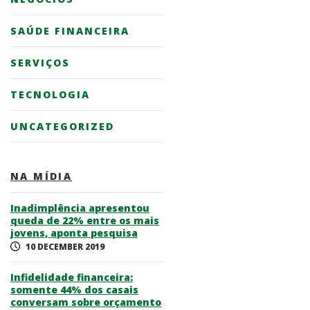
SAÚDE FINANCEIRA
SERVIÇOS
TECNOLOGIA
UNCATEGORIZED
NA MÍDIA
Inadimplência apresentou
queda de 22% entre os mais
jovens, aponta pesquisa
10 DECEMBER 2019
Infidelidade financeira:
somente 44% dos casais
conversam sobre orçamento