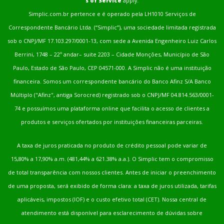
s of Service
apply.
Simplic.com.br pertence e é operado pela LH1010 Serviços de
Correspondente Bancário Ltda. (“Simplic”), uma sociedade limitada registrada
sob o CNPJ/MF 17.103.297/0001-13, com sede a Avenida Engenheiro Luiz Carlos
Berrini, 1748 – 22º andar– suite 2203 – Cidade Monções, Município de São
Paulo, Estado de São Paulo, CEP 04571-000. A Simplic não é uma instituição
financeira. Somos um correspondente bancário do Banco Afinz S/A Banco
Múltiplo ("Afinz", antiga Sorocred) registrado sob o CNPJ/MF 04.814.563/0001-
74 e possuímos uma plataforma online que facilita o acesso de clientes a
produtos e serviços ofertados por instituições financeiras parceiras.
A taxa de juros praticada no produto de crédito pessoal pode variar de
15,80% a 17,90% a.m. (481,44% a 621.38% a.a.). O Simplic tem o compromisso
de total transparência com nossos clientes. Antes de iniciar o preenchimento
de uma proposta, será exibido de forma clara: a taxa de juros utilizada, tarifas
aplicáveis, impostos (IOF) e o custo efetivo total (CET). Nossa central de
atendimento está disponível para esclarecimento de dúvidas sobre