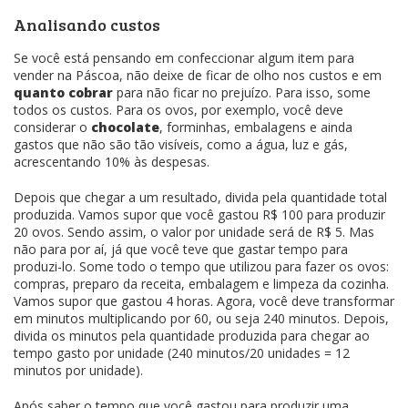
Analisando custos
Se você está pensando em confeccionar algum item para
vender na Páscoa, não deixe de ficar de olho nos custos e em
quanto cobrar
para não ficar no prejuízo. Para isso, some
todos os custos. Para os ovos, por exemplo, você deve
considerar o
chocolate
, forminhas, embalagens e ainda
gastos que não são tão visíveis, como a água, luz e gás,
acrescentando 10% às despesas.
Depois que chegar a um resultado, divida pela quantidade total
produzida. Vamos supor que você gastou R$ 100 para produzir
20 ovos. Sendo assim, o valor por unidade será de R$ 5. Mas
não para por aí, já que você teve que gastar tempo para
produzi-lo. Some todo o tempo que utilizou para fazer os ovos:
compras, preparo da receita, embalagem e limpeza da cozinha.
Vamos supor que gastou 4 horas. Agora, você deve transformar
em minutos multiplicando por 60, ou seja 240 minutos. Depois,
divida os minutos pela quantidade produzida para chegar ao
tempo gasto por unidade (240 minutos/20 unidades = 12
minutos por unidade).
Após saber o tempo que você gastou para produzir uma