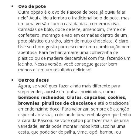
Ovo de pote
Outra opção é o ovo de Páscoa de pote. Já ouviu falar
nele? Aqui a ideia lembra o tradicional bolo de pote, mas
em uma versão com a cara da data comemorativa.
Camadas de bolo, doce de leite, amendoim, creme de
confeiteiro, morango e vão em camadas dentro de um
pote plástico ou vidro, além de muito chocolate, é claro.
Use seu bom gosto para escolher uma combinação bem
apetitosa. Para fechar, amarre uma colherzinha de
plástico ou de madeira descartável com fita, fazendo um
lacinho. Nessa versão, você consegue gastar bem
menos e tem um resultado delicioso!
Outros doces
Agora, se você quer fazer ainda mais diferente para
surpreender, aposte em outras novidades, como
bombons recheados
,
trufas
,
cupcakes
,
cookies
,
brownies
,
pirulitos de chocolate
e até o tradicional
amendoinzinho doce. Para valorizar, sempre dê atenção
especial ao visual, colocando uma embalagem que tenha
a cara da Páscoa. Se você optou por fazer mais de uma
variedade, ainda pode montar lindos kits! Escolha uma
cesta, que pode ser de palha, vime, cipó, bambu, ou