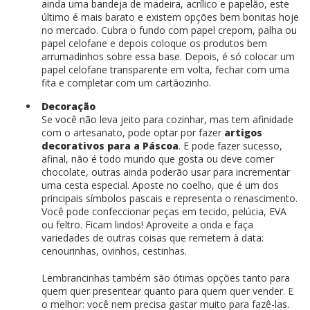
ainda uma bandeja de madeira, acrílico e papelão, este
último é mais barato e existem opções bem bonitas hoje
no mercado. Cubra o fundo com papel crepom, palha ou
papel celofane e depois coloque os produtos bem
arrumadinhos sobre essa base. Depois, é só colocar um
papel celofane transparente em volta, fechar com uma
fita e completar com um cartãozinho.
Decoração
Se você não leva jeito para cozinhar, mas tem afinidade
com o artesanato, pode optar por fazer
artigos
decorativos para a Páscoa
. E pode fazer sucesso,
afinal, não é todo mundo que gosta ou deve comer
chocolate, outras ainda poderão usar para incrementar
uma cesta especial. Aposte no coelho, que é um dos
principais símbolos pascais e representa o renascimento.
Você pode confeccionar peças em tecido, pelúcia, EVA
ou feltro. Ficam lindos! Aproveite a onda e faça
variedades de outras coisas que remetem à data:
cenourinhas, ovinhos, cestinhas.
Lembrancinhas também são ótimas opções tanto para
quem quer presentear quanto para quem quer vender. E
o melhor: você nem precisa gastar muito para fazê-las.