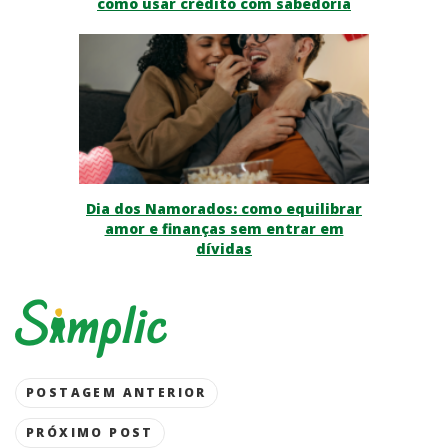
como usar crédito com sabedoria
Dia dos Namorados: como equilibrar
amor e finanças sem entrar em
dívidas
Post
POSTAGEM ANTERIOR
navigation
PRÓXIMO POST