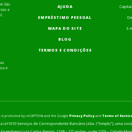
em São
AJUDA
Capita
esso a
l,
EMPRÉSTIMO PESSOAL
De
MAPA DO SITE
E-m
BLOG
TERMOS E CONDIÇÕES
as
ica e
ite is protected by reCAPTCHA and the Google
Privacy Policy
and
Terms of Servic
a LH1010 Serviços de Correspondente Bancário Ltda. (“Simplic”), uma soc
Engenheiro Luiz Carlos Berrini, 1748 – 22º andar– suite 2203 – Cidade Mo