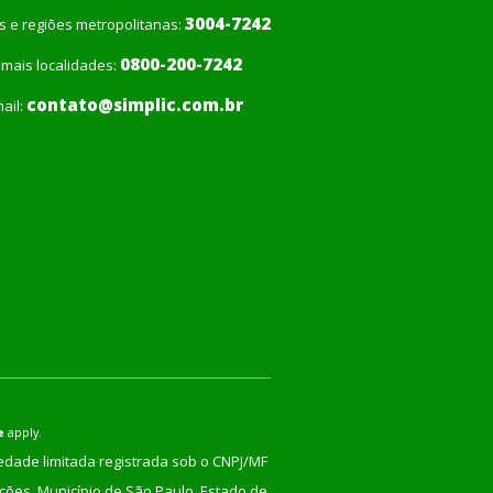
3004-7242
is e regiões metropolitanas:
0800-200-7242
mais localidades:
contato@simplic.com.br
ail:
e
apply.
iedade limitada registrada sob o CNPJ/MF
nções, Município de São Paulo, Estado de