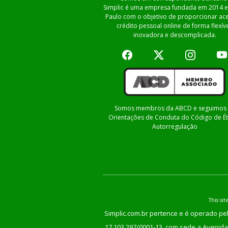
Simplic é uma empresa fundada em 2014 
Paulo com o objetivo de proporcionar ac
crédito pessoal online de forma flexíve
inovadora e descomplicada.
Somos membros da ABCD e seguimos 
Orientações de Conduta do Código de Ét
Autorregulação
This s
Simplic.com.br pertence e é operado pel
17.103.297/0001-13, com sede a Avenida 