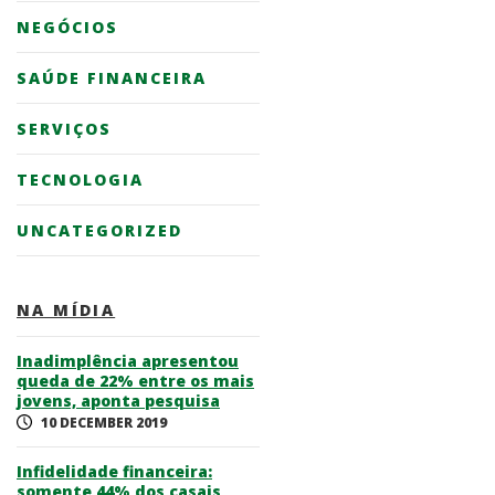
NEGÓCIOS
SAÚDE FINANCEIRA
SERVIÇOS
TECNOLOGIA
UNCATEGORIZED
NA MÍDIA
Inadimplência apresentou
queda de 22% entre os mais
jovens, aponta pesquisa
10 DECEMBER 2019
Infidelidade financeira:
somente 44% dos casais