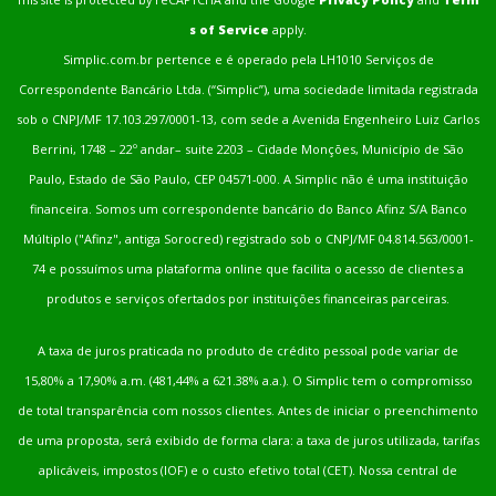
s of Service
apply.
Simplic.com.br pertence e é operado pela LH1010 Serviços de
Correspondente Bancário Ltda. (“Simplic”), uma sociedade limitada registrada
sob o CNPJ/MF 17.103.297/0001-13, com sede a Avenida Engenheiro Luiz Carlos
Berrini, 1748 – 22º andar– suite 2203 – Cidade Monções, Município de São
Paulo, Estado de São Paulo, CEP 04571-000. A Simplic não é uma instituição
financeira. Somos um correspondente bancário do Banco Afinz S/A Banco
Múltiplo ("Afinz", antiga Sorocred) registrado sob o CNPJ/MF 04.814.563/0001-
74 e possuímos uma plataforma online que facilita o acesso de clientes a
produtos e serviços ofertados por instituições financeiras parceiras.
A taxa de juros praticada no produto de crédito pessoal pode variar de
15,80% a 17,90% a.m. (481,44% a 621.38% a.a.). O Simplic tem o compromisso
de total transparência com nossos clientes. Antes de iniciar o preenchimento
de uma proposta, será exibido de forma clara: a taxa de juros utilizada, tarifas
aplicáveis, impostos (IOF) e o custo efetivo total (CET). Nossa central de