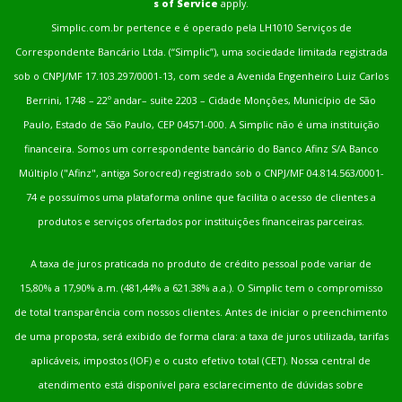
s of Service
apply.
Simplic.com.br pertence e é operado pela LH1010 Serviços de
Correspondente Bancário Ltda. (“Simplic”), uma sociedade limitada registrada
sob o CNPJ/MF 17.103.297/0001-13, com sede a Avenida Engenheiro Luiz Carlos
Berrini, 1748 – 22º andar– suite 2203 – Cidade Monções, Município de São
Paulo, Estado de São Paulo, CEP 04571-000. A Simplic não é uma instituição
financeira. Somos um correspondente bancário do Banco Afinz S/A Banco
Múltiplo ("Afinz", antiga Sorocred) registrado sob o CNPJ/MF 04.814.563/0001-
74 e possuímos uma plataforma online que facilita o acesso de clientes a
produtos e serviços ofertados por instituições financeiras parceiras.
A taxa de juros praticada no produto de crédito pessoal pode variar de
15,80% a 17,90% a.m. (481,44% a 621.38% a.a.). O Simplic tem o compromisso
de total transparência com nossos clientes. Antes de iniciar o preenchimento
de uma proposta, será exibido de forma clara: a taxa de juros utilizada, tarifas
aplicáveis, impostos (IOF) e o custo efetivo total (CET). Nossa central de
atendimento está disponível para esclarecimento de dúvidas sobre