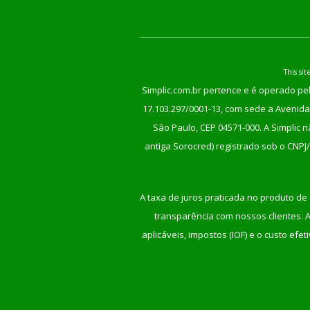
This s
Simplic.com.br pertence e é operado pel
17.103.297/0001-13, com sede a Avenida 
São Paulo, CEP 04571-000. A Simplic 
antiga Sorocred) registrado sob o CNPJ
A taxa de juros praticada no produto de 
transparência com nossos clientes. An
aplicáveis, impostos (IOF) e o custo ef