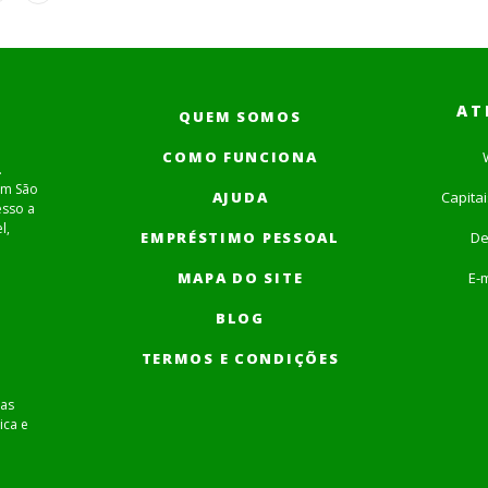
AT
QUEM SOMOS
COMO FUNCIONA
.
em São
AJUDA
Capita
esso a
l,
EMPRÉSTIMO PESSOAL
De
MAPA DO SITE
E-m
BLOG
TERMOS E CONDIÇÕES
as
ica e