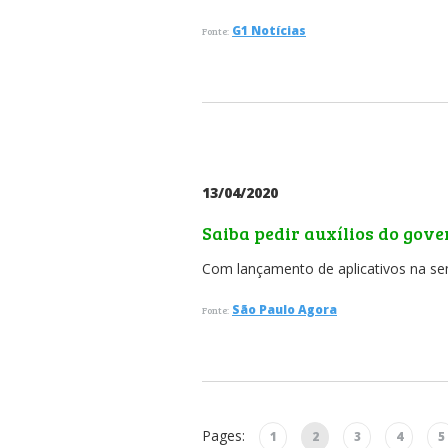
G1 Notícias
Fonte:
13/04/2020
Saiba pedir auxílios do gove
Com lançamento de aplicativos na s
São Paulo Agora
Fonte:
Pages:
1
2
3
4
5