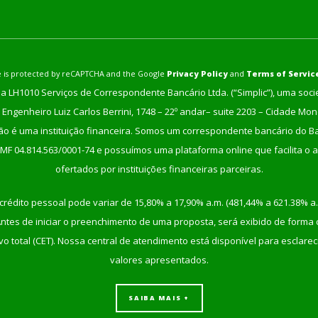
ite is protected by reCAPTCHA and the Google
Privacy Policy
and
Terms of Servic
a LH1010 Serviços de Correspondente Bancário Ltda. (“Simplic”), uma soc
Engenheiro Luiz Carlos Berrini, 1748 – 22º andar– suite 2203 – Cidade Mo
não é uma instituição financeira. Somos um correspondente bancário do Ban
/MF 04.814.563/0001-74 e possuímos uma plataforma online que facilita o a
ofertados por instituições financeiras parceiras.
crédito pessoal pode variar de 15,80% a 17,90% a.m. (481,44% a 621.38% a.
tes de iniciar o preenchimento de uma proposta, será exibido de forma cla
etivo total (CET). Nossa central de atendimento está disponível para escla
valores apresentados.
SAIBA MAIS +