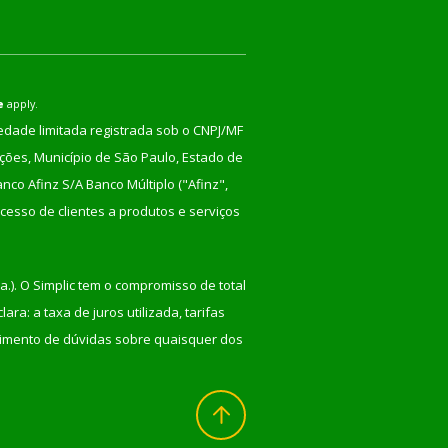
e
apply.
iedade limitada registrada sob o CNPJ/MF
nções, Município de São Paulo, Estado de
co Afinz S/A Banco Múltiplo ("Afinz",
cesso de clientes a produtos e serviços
a.). O Simplic tem o compromisso de total
ra: a taxa de juros utilizada, tarifas
recimento de dúvidas sobre quaisquer dos
Voltar
ao
topo