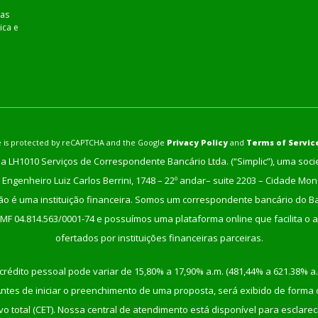
as
ica e
ite is protected by reCAPTCHA and the Google
Privacy Policy
and
Terms of Servic
a LH1010 Serviços de Correspondente Bancário Ltda. (“Simplic”), uma soc
Engenheiro Luiz Carlos Berrini, 1748 – 22º andar– suite 2203 – Cidade Mo
não é uma instituição financeira. Somos um correspondente bancário do Ban
/MF 04.814.563/0001-74 e possuímos uma plataforma online que facilita o a
ofertados por instituições financeiras parceiras.
crédito pessoal pode variar de 15,80% a 17,90% a.m. (481,44% a 621.38% a.
tes de iniciar o preenchimento de uma proposta, será exibido de forma cla
etivo total (CET). Nossa central de atendimento está disponível para escla