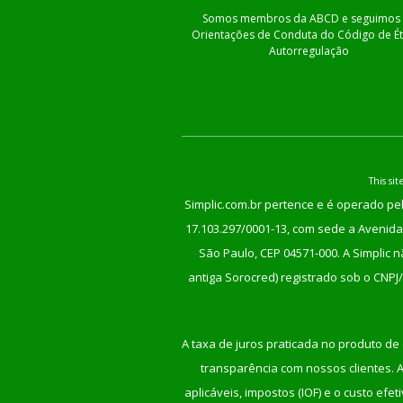
Somos membros da ABCD e seguimos 
Orientações de Conduta do Código de Ét
Autorregulação
This s
Simplic.com.br pertence e é operado pel
17.103.297/0001-13, com sede a Avenida 
São Paulo, CEP 04571-000. A Simplic 
antiga Sorocred) registrado sob o CNPJ
A taxa de juros praticada no produto de 
transparência com nossos clientes. An
aplicáveis, impostos (IOF) e o custo ef