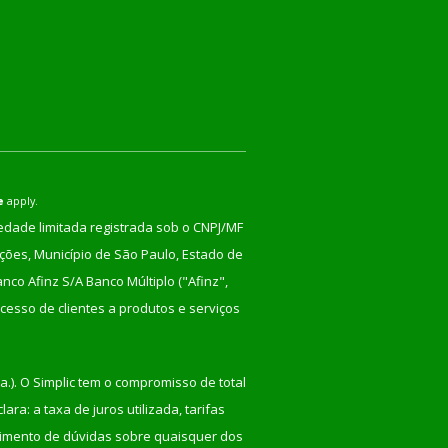
e
apply.
iedade limitada registrada sob o CNPJ/MF
nções, Município de São Paulo, Estado de
co Afinz S/A Banco Múltiplo ("Afinz",
cesso de clientes a produtos e serviços
a.). O Simplic tem o compromisso de total
ra: a taxa de juros utilizada, tarifas
recimento de dúvidas sobre quaisquer dos