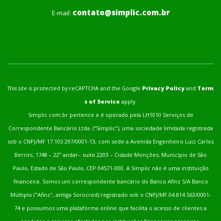
contato@simplic.com.br
E-mail:
This site is protected by reCAPTCHA and the Google
Privacy Policy
and
Term
s of Service
apply.
Simplic.com.br pertence e é operado pela LH1010 Serviços de
Correspondente Bancário Ltda. (“Simplic”), uma sociedade limitada registrada
sob o CNPJ/MF 17.103.297/0001-13, com sede a Avenida Engenheiro Luiz Carlos
Berrini, 1748 – 22º andar– suite 2203 – Cidade Monções, Município de São
Paulo, Estado de São Paulo, CEP 04571-000. A Simplic não é uma instituição
financeira. Somos um correspondente bancário do Banco Afinz S/A Banco
Múltiplo ("Afinz", antiga Sorocred) registrado sob o CNPJ/MF 04.814.563/0001-
74 e possuímos uma plataforma online que facilita o acesso de clientes a