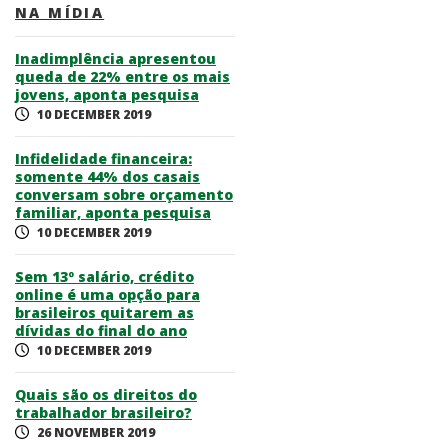
NA MÍDIA
Inadimplência apresentou
queda de 22% entre os mais
jovens, aponta pesquisa
10 DECEMBER 2019
Infidelidade financeira:
somente 44% dos casais
conversam sobre orçamento
familiar, aponta pesquisa
10 DECEMBER 2019
Sem 13º salário, crédito
online é uma opção para
brasileiros quitarem as
dívidas do final do ano
10 DECEMBER 2019
Quais são os direitos do
trabalhador brasileiro?
26 NOVEMBER 2019