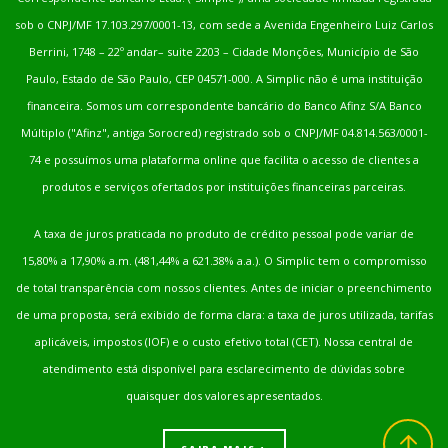
sob o CNPJ/MF 17.103.297/0001-13, com sede a Avenida Engenheiro Luiz Carlos
Berrini, 1748 – 22º andar– suite 2203 – Cidade Monções, Município de São
Paulo, Estado de São Paulo, CEP 04571-000. A Simplic não é uma instituição
financeira. Somos um correspondente bancário do Banco Afinz S/A Banco
Múltiplo ("Afinz", antiga Sorocred) registrado sob o CNPJ/MF 04.814.563/0001-
74 e possuímos uma plataforma online que facilita o acesso de clientes a
produtos e serviços ofertados por instituições financeiras parceiras.
A taxa de juros praticada no produto de crédito pessoal pode variar de
15,80% a 17,90% a.m. (481,44% a 621.38% a.a.). O Simplic tem o compromisso
de total transparência com nossos clientes. Antes de iniciar o preenchimento
de uma proposta, será exibido de forma clara: a taxa de juros utilizada, tarifas
aplicáveis, impostos (IOF) e o custo efetivo total (CET). Nossa central de
atendimento está disponível para esclarecimento de dúvidas sobre
quaisquer dos valores apresentados.
Voltar