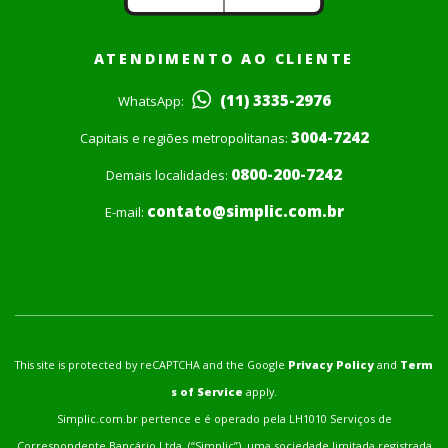
ATENDIMENTO AO CLIENTE
(11) 3335-2976
WhatsApp:
3004-7242
Capitais e regiões metropolitanas:
0800-200-7242
Demais localidades:
contato@simplic.com.br
E-mail:
This site is protected by reCAPTCHA and the Google
Privacy Policy
and
Term
s of Service
apply.
Simplic.com.br pertence e é operado pela LH1010 Serviços de
Correspondente Bancário Ltda. (“Simplic”), uma sociedade limitada registrada