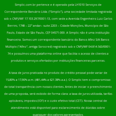
Simplic.com.br pertence e é operado pela LH1010 Serviços de
Correspondente Bancário Ltda. (“Simplic”), uma sociedade limitada registrada
sob o CNPJ/MF 17.103.297/0001-13, com sede a Avenida Engenheiro Luiz Carlos
Berrini, 1748 – 22º andar– suite 2203 – Cidade Monções, Município de São
Paulo, Estado de São Paulo, CEP 04571-000. A Simplic não é uma instituição
financeira. Somos um correspondente bancário do Banco Afinz S/A Banco
Múltiplo ("Afinz", antiga Sorocred) registrado sob o CNPJ/MF 04.814.563/0001-
74 e possuímos uma plataforma online que facilita o acesso de clientes a
produtos e serviços ofertados por instituições financeiras parceiras.
A taxa de juros praticada no produto de crédito pessoal pode variar de
15,80% a 17,90% a.m. (481,44% a 621.38% a.a.). O Simplic tem o compromisso
de total transparência com nossos clientes. Antes de iniciar o preenchimento
de uma proposta, será exibido de forma clara: a taxa de juros utilizada, tarifas
aplicáveis, impostos (IOF) e o custo efetivo total (CET). Nossa central de
atendimento está disponível para esclarecimento de dúvidas sobre
quaisquer dos valores apresentados.