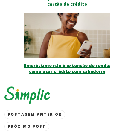
cartão de crédito
Empréstimo não é extensão de renda:
como usar crédito com sabedoria
Post
POSTAGEM ANTERIOR
navigation
PRÓXIMO POST