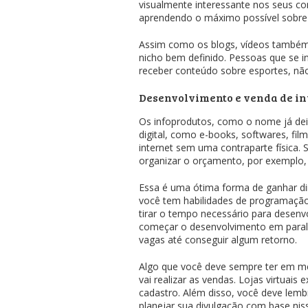
visualmente interessante nos seus con
aprendendo o máximo possível sobre 
Assim como os blogs, vídeos também 
nicho bem definido. Pessoas que se 
receber conteúdo sobre esportes, não
Desenvolvimento e venda de in
Os infoprodutos, como o nome já de
digital, como e-books, softwares, fil
internet sem uma contraparte física
organizar o orçamento, por exemplo, 
Essa é uma ótima forma de ganhar din
você tem habilidades de programação
tirar o tempo necessário para desenvo
começar o desenvolvimento em paral
vagas até conseguir algum retorno.
Algo que você deve sempre ter em me
vai realizar as vendas. Lojas virtua
cadastro. Além disso, você deve lemb
planejar sua divulgação com base nis