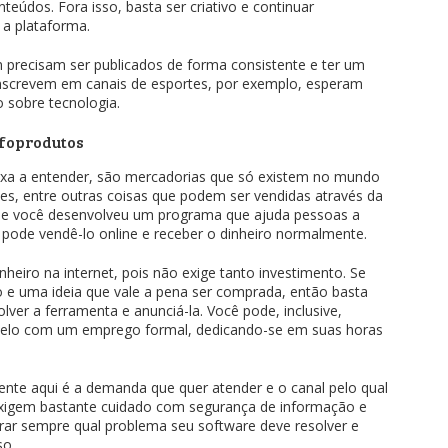
teúdos. Fora isso, basta ser criativo e continuar
a plataforma.
precisam ser publicados de forma consistente e ter um
inscrevem em canais de esportes, por exemplo, esperam
 sobre tecnologia.
foprodutos
ixa a entender, são mercadorias que só existem no mundo
mes, entre outras coisas que podem ser vendidas através da
. Se você desenvolveu um programa que ajuda pessoas a
pode vendê-lo online e receber o dinheiro normalmente.
heiro na internet, pois não exige tanto investimento. Se
 e uma ideia que vale a pena ser comprada, então basta
lver a ferramenta e anunciá-la. Você pode, inclusive,
elo com um emprego formal, dedicando-se em suas horas
nte aqui é a demanda que quer atender e o canal pelo qual
is exigem bastante cuidado com segurança de informação e
rar sempre qual problema seu software deve resolver e
so.