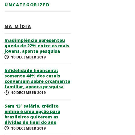
UNCATEGORIZED
NA MÍDIA
Inadimplência apresentou
queda de 22% entre os mais
jovens, aponta pesquisa
10 DECEMBER 2019
Infidelidade financeira:
somente 44% dos casais
conversam sobre orçamento
familiar, aponta pesquisa
10 DECEMBER 2019
Sem 13º salário, crédito
online é uma opção para
brasileiros quitarem as
dívidas do final do ano
10 DECEMBER 2019