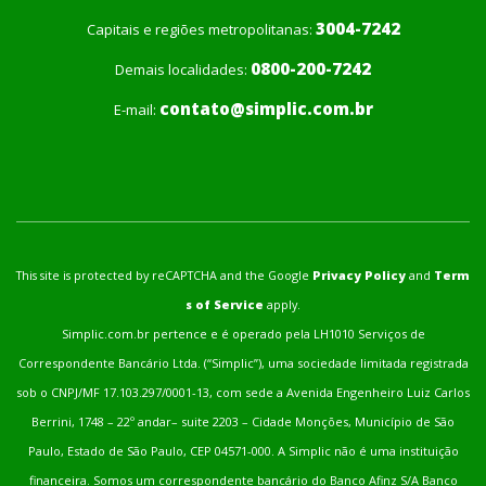
3004-7242
Capitais e regiões metropolitanas:
0800-200-7242
Demais localidades:
contato@simplic.com.br
E-mail:
This site is protected by reCAPTCHA and the Google
Privacy Policy
and
Term
s of Service
apply.
Simplic.com.br pertence e é operado pela LH1010 Serviços de
Correspondente Bancário Ltda. (“Simplic”), uma sociedade limitada registrada
sob o CNPJ/MF 17.103.297/0001-13, com sede a Avenida Engenheiro Luiz Carlos
Berrini, 1748 – 22º andar– suite 2203 – Cidade Monções, Município de São
Paulo, Estado de São Paulo, CEP 04571-000. A Simplic não é uma instituição
financeira. Somos um correspondente bancário do Banco Afinz S/A Banco