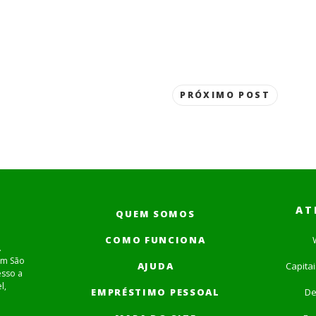
PRÓXIMO POST
AT
QUEM SOMOS
COMO FUNCIONA
.
em São
AJUDA
Capita
esso a
l,
EMPRÉSTIMO PESSOAL
De