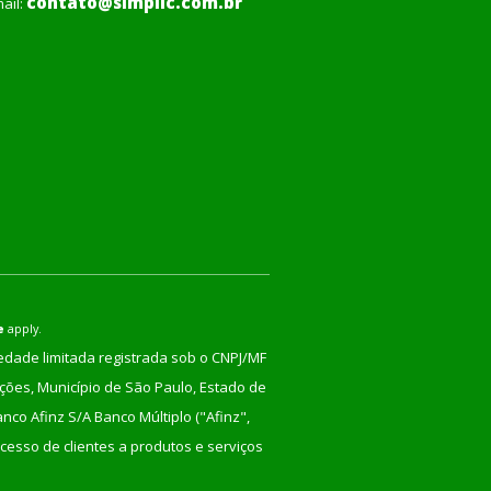
contato@simplic.com.br
ail:
e
apply.
iedade limitada registrada sob o CNPJ/MF
nções, Município de São Paulo, Estado de
co Afinz S/A Banco Múltiplo ("Afinz",
cesso de clientes a produtos e serviços