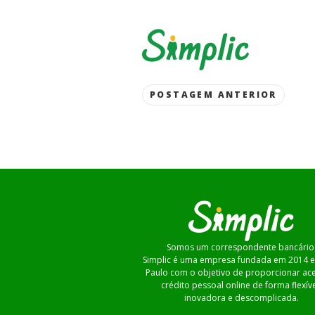
Post
POSTAGEM ANTERIOR
navigation
Somos um correspondente bancário
Simplic é uma empresa fundada em 2014 
Paulo com o objetivo de proporcionar ac
crédito pessoal online de forma flexíve
inovadora e descomplicada.