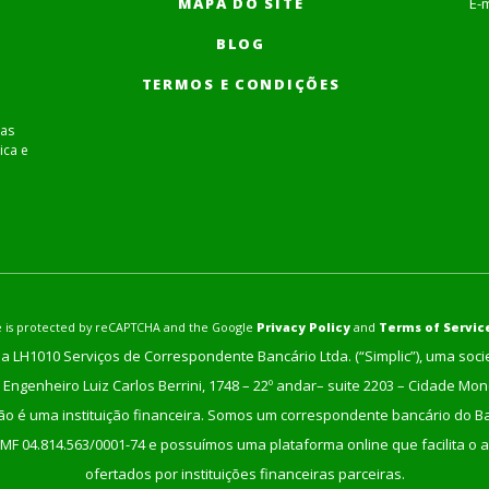
MAPA DO SITE
E-m
BLOG
TERMOS E CONDIÇÕES
as
ica e
ite is protected by reCAPTCHA and the Google
Privacy Policy
and
Terms of Servic
a LH1010 Serviços de Correspondente Bancário Ltda. (“Simplic”), uma soc
Engenheiro Luiz Carlos Berrini, 1748 – 22º andar– suite 2203 – Cidade Mo
não é uma instituição financeira. Somos um correspondente bancário do Ban
/MF 04.814.563/0001-74 e possuímos uma plataforma online que facilita o a
ofertados por instituições financeiras parceiras.