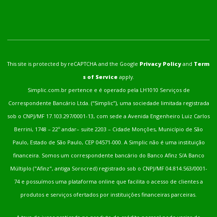
This site is protected by reCAPTCHA and the Google
Privacy Policy
and
Term
s of Service
apply.
Simplic.com.br pertence e é operado pela LH1010 Serviços de
Correspondente Bancário Ltda. (“Simplic”), uma sociedade limitada registrada
sob o CNPJ/MF 17.103.297/0001-13, com sede a Avenida Engenheiro Luiz Carlos
Berrini, 1748 – 22º andar– suite 2203 – Cidade Monções, Município de São
Paulo, Estado de São Paulo, CEP 04571-000. A Simplic não é uma instituição
financeira. Somos um correspondente bancário do Banco Afinz S/A Banco
Múltiplo ("Afinz", antiga Sorocred) registrado sob o CNPJ/MF 04.814.563/0001-
74 e possuímos uma plataforma online que facilita o acesso de clientes a
produtos e serviços ofertados por instituições financeiras parceiras.