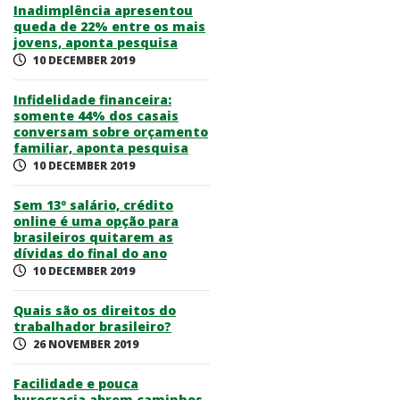
Inadimplência apresentou
queda de 22% entre os mais
jovens, aponta pesquisa
10 DECEMBER 2019
Infidelidade financeira:
somente 44% dos casais
conversam sobre orçamento
familiar, aponta pesquisa
10 DECEMBER 2019
Sem 13º salário, crédito
online é uma opção para
brasileiros quitarem as
dívidas do final do ano
10 DECEMBER 2019
Quais são os direitos do
trabalhador brasileiro?
26 NOVEMBER 2019
Facilidade e pouca
burocracia abrem caminhos