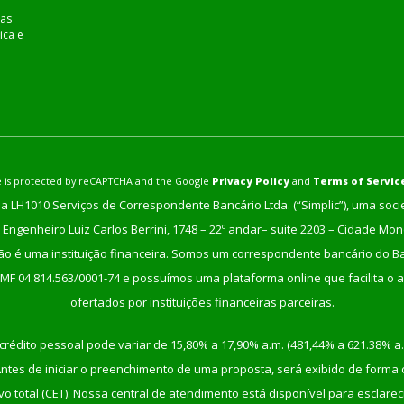
as
ica e
ite is protected by reCAPTCHA and the Google
Privacy Policy
and
Terms of Servic
a LH1010 Serviços de Correspondente Bancário Ltda. (“Simplic”), uma soc
Engenheiro Luiz Carlos Berrini, 1748 – 22º andar– suite 2203 – Cidade Mo
não é uma instituição financeira. Somos um correspondente bancário do Ban
/MF 04.814.563/0001-74 e possuímos uma plataforma online que facilita o a
ofertados por instituições financeiras parceiras.
crédito pessoal pode variar de 15,80% a 17,90% a.m. (481,44% a 621.38% a.
tes de iniciar o preenchimento de uma proposta, será exibido de forma cla
etivo total (CET). Nossa central de atendimento está disponível para escla