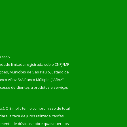
e
apply.
iedade limitada registrada sob o CNPJ/MF
nções, Município de São Paulo, Estado de
co Afinz S/A Banco Múltiplo ("Afinz",
cesso de clientes a produtos e serviços
a.). O Simplic tem o compromisso de total
ra: a taxa de juros utilizada, tarifas
recimento de dúvidas sobre quaisquer dos