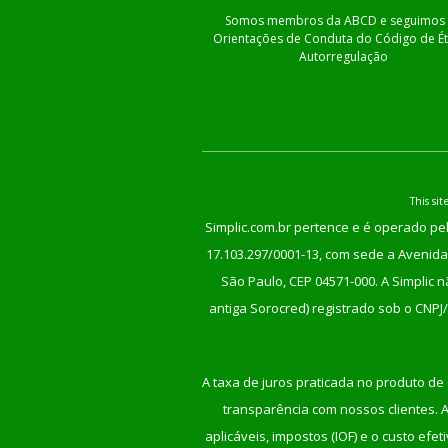
Somos membros da ABCD e seguimos 
Orientações de Conduta do Código de Ét
Autorregulação
This s
Simplic.com.br pertence e é operado pel
17.103.297/0001-13, com sede a Avenida 
São Paulo, CEP 04571-000. A Simplic 
antiga Sorocred) registrado sob o CNPJ
A taxa de juros praticada no produto de 
transparência com nossos clientes. An
aplicáveis, impostos (IOF) e o custo ef