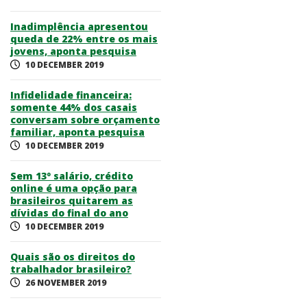
Inadimplência apresentou
queda de 22% entre os mais
jovens, aponta pesquisa
10 DECEMBER 2019
Infidelidade financeira:
somente 44% dos casais
conversam sobre orçamento
familiar, aponta pesquisa
10 DECEMBER 2019
Sem 13º salário, crédito
online é uma opção para
brasileiros quitarem as
dívidas do final do ano
10 DECEMBER 2019
Quais são os direitos do
trabalhador brasileiro?
26 NOVEMBER 2019