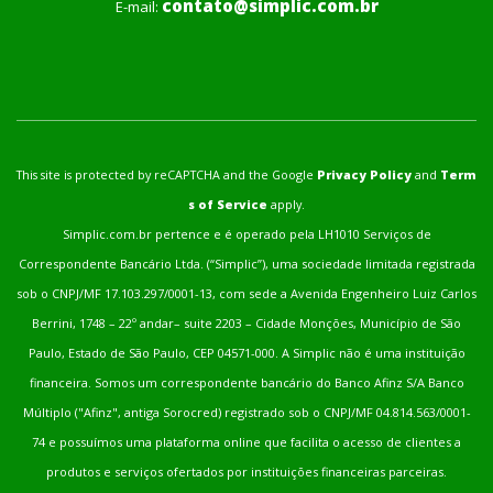
contato@simplic.com.br
E-mail:
This site is protected by reCAPTCHA and the Google
Privacy Policy
and
Term
s of Service
apply.
Simplic.com.br pertence e é operado pela LH1010 Serviços de
Correspondente Bancário Ltda. (“Simplic”), uma sociedade limitada registrada
sob o CNPJ/MF 17.103.297/0001-13, com sede a Avenida Engenheiro Luiz Carlos
Berrini, 1748 – 22º andar– suite 2203 – Cidade Monções, Município de São
Paulo, Estado de São Paulo, CEP 04571-000. A Simplic não é uma instituição
financeira. Somos um correspondente bancário do Banco Afinz S/A Banco
Múltiplo ("Afinz", antiga Sorocred) registrado sob o CNPJ/MF 04.814.563/0001-
74 e possuímos uma plataforma online que facilita o acesso de clientes a
produtos e serviços ofertados por instituições financeiras parceiras.