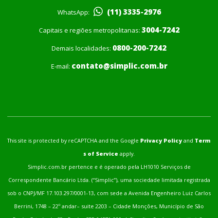
(11) 3335-2976
WhatsApp:
3004-7242
Capitais e regiões metropolitanas:
0800-200-7242
Demais localidades:
contato@simplic.com.br
E-mail:
This site is protected by reCAPTCHA and the Google
Privacy Policy
and
Term
s of Service
apply.
Simplic.com.br pertence e é operado pela LH1010 Serviços de
Correspondente Bancário Ltda. (“Simplic”), uma sociedade limitada registrada
sob o CNPJ/MF 17.103.297/0001-13, com sede a Avenida Engenheiro Luiz Carlos
Berrini, 1748 – 22º andar– suite 2203 – Cidade Monções, Município de São