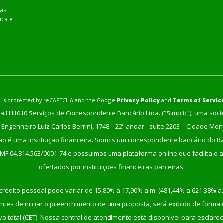
as
ica e
ite is protected by reCAPTCHA and the Google
Privacy Policy
and
Terms of Servic
a LH1010 Serviços de Correspondente Bancário Ltda. (“Simplic”), uma soc
Engenheiro Luiz Carlos Berrini, 1748 – 22º andar– suite 2203 – Cidade Mo
não é uma instituição financeira. Somos um correspondente bancário do Ban
/MF 04.814.563/0001-74 e possuímos uma plataforma online que facilita o a
ofertados por instituições financeiras parceiras.
crédito pessoal pode variar de 15,80% a 17,90% a.m. (481,44% a 621.38% a.
tes de iniciar o preenchimento de uma proposta, será exibido de forma cla
etivo total (CET). Nossa central de atendimento está disponível para escla