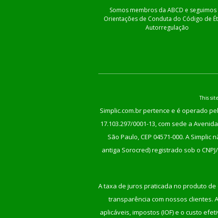
Somos membros da ABCD e seguimos 
Orientações de Conduta do Código de Ét
Autorregulação
This s
Simplic.com.br pertence e é operado pel
17.103.297/0001-13, com sede a Avenida 
São Paulo, CEP 04571-000. A Simplic 
antiga Sorocred) registrado sob o CNPJ
A taxa de juros praticada no produto de 
transparência com nossos clientes. An
aplicáveis, impostos (IOF) e o custo ef