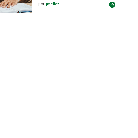
por
ptelles