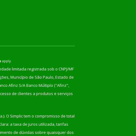
e
apply.
iedade limitada registrada sob o CNPJ/MF
nções, Município de São Paulo, Estado de
co Afinz S/A Banco Múltiplo ("Afinz",
cesso de clientes a produtos e serviços
a.). O Simplic tem o compromisso de total
ra: a taxa de juros utilizada, tarifas
recimento de dúvidas sobre quaisquer dos