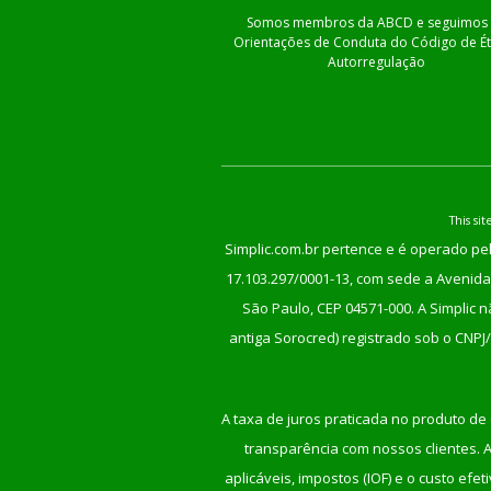
Somos membros da ABCD e seguimos 
Orientações de Conduta do Código de Ét
Autorregulação
This s
Simplic.com.br pertence e é operado pel
17.103.297/0001-13, com sede a Avenida 
São Paulo, CEP 04571-000. A Simplic 
antiga Sorocred) registrado sob o CNPJ
A taxa de juros praticada no produto de 
transparência com nossos clientes. An
aplicáveis, impostos (IOF) e o custo ef