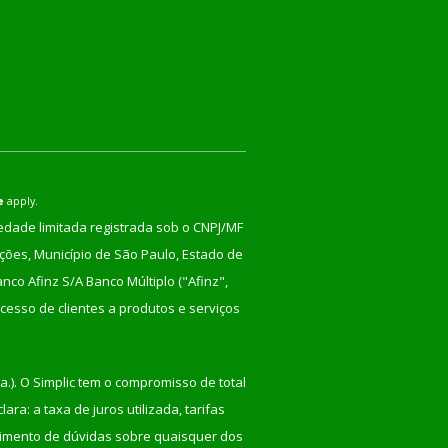
e
apply.
iedade limitada registrada sob o CNPJ/MF
nções, Município de São Paulo, Estado de
co Afinz S/A Banco Múltiplo ("Afinz",
cesso de clientes a produtos e serviços
a.). O Simplic tem o compromisso de total
ra: a taxa de juros utilizada, tarifas
recimento de dúvidas sobre quaisquer dos