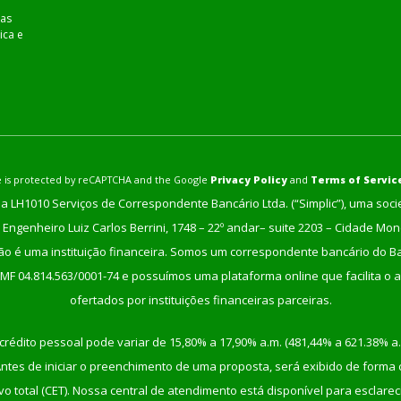
as
ica e
ite is protected by reCAPTCHA and the Google
Privacy Policy
and
Terms of Servic
a LH1010 Serviços de Correspondente Bancário Ltda. (“Simplic”), uma soc
Engenheiro Luiz Carlos Berrini, 1748 – 22º andar– suite 2203 – Cidade Mo
não é uma instituição financeira. Somos um correspondente bancário do Ban
/MF 04.814.563/0001-74 e possuímos uma plataforma online que facilita o a
ofertados por instituições financeiras parceiras.
crédito pessoal pode variar de 15,80% a 17,90% a.m. (481,44% a 621.38% a.
tes de iniciar o preenchimento de uma proposta, será exibido de forma cla
etivo total (CET). Nossa central de atendimento está disponível para escla