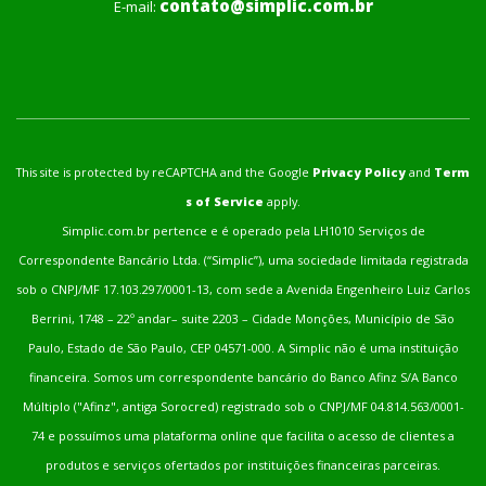
contato@simplic.com.br
E-mail:
This site is protected by reCAPTCHA and the Google
Privacy Policy
and
Term
s of Service
apply.
Simplic.com.br pertence e é operado pela LH1010 Serviços de
Correspondente Bancário Ltda. (“Simplic”), uma sociedade limitada registrada
sob o CNPJ/MF 17.103.297/0001-13, com sede a Avenida Engenheiro Luiz Carlos
Berrini, 1748 – 22º andar– suite 2203 – Cidade Monções, Município de São
Paulo, Estado de São Paulo, CEP 04571-000. A Simplic não é uma instituição
financeira. Somos um correspondente bancário do Banco Afinz S/A Banco
Múltiplo ("Afinz", antiga Sorocred) registrado sob o CNPJ/MF 04.814.563/0001-
74 e possuímos uma plataforma online que facilita o acesso de clientes a
produtos e serviços ofertados por instituições financeiras parceiras.