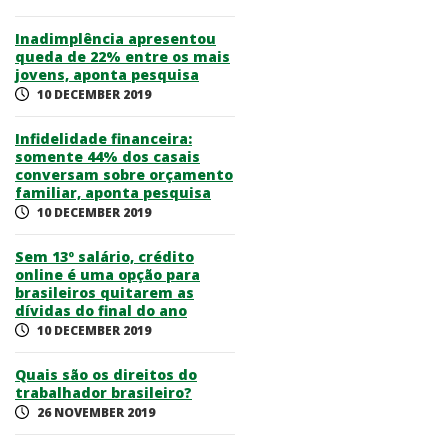
Inadimplência apresentou
queda de 22% entre os mais
jovens, aponta pesquisa
10 DECEMBER 2019
Infidelidade financeira:
somente 44% dos casais
conversam sobre orçamento
familiar, aponta pesquisa
10 DECEMBER 2019
Sem 13º salário, crédito
online é uma opção para
brasileiros quitarem as
dívidas do final do ano
10 DECEMBER 2019
Quais são os direitos do
trabalhador brasileiro?
26 NOVEMBER 2019