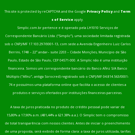
This site is protected by reCAPTCHA and the Google
Privacy Policy
and
Term
s of Service
apply.
Simplic.com.br pertence e é operado pela LH1010 Serviços de
Correspondente Bancário Ltda. (“Simplic”), uma sociedade limitada registrada
sob o CNPJ/MF 17.103.297/0001-13, com sede a Avenida Engenheiro Luiz Carlos
Berrini, 1748 – 22º andar– suite 2203 – Cidade Monções, Município de São
Paulo, Estado de São Paulo, CEP 04571-000. A Simplic não é uma instituição
financeira. Somos um correspondente bancário do Banco Afinz S/A Banco
Múltiplo ("Afinz", antiga Sorocred) registrado sob o CNPJ/MF 04.814.563/0001-
74 e possuímos uma plataforma online que facilita o acesso de clientes a
produtos e serviços ofertados por instituições financeiras parceiras.
A taxa de juros praticada no produto de crédito pessoal pode variar de
15,80% a 17,90% a.m. (481,44% a 621.38% a.a.). O Simplic tem o compromisso
de total transparência com nossos clientes. Antes de iniciar o preenchimento
de uma proposta, será exibido de forma clara: a taxa de juros utilizada, tarifas