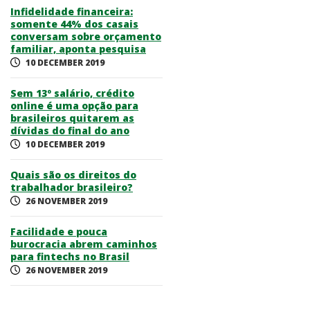
Infidelidade financeira:
somente 44% dos casais
conversam sobre orçamento
familiar, aponta pesquisa
10 DECEMBER 2019
Sem 13º salário, crédito
online é uma opção para
brasileiros quitarem as
dívidas do final do ano
10 DECEMBER 2019
Quais são os direitos do
trabalhador brasileiro?
26 NOVEMBER 2019
Facilidade e pouca
burocracia abrem caminhos
para fintechs no Brasil
26 NOVEMBER 2019