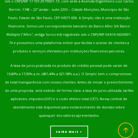
sob o CNPJ/MF 17.103.297/0001-13, com sede a Avenida Engenheiro Luiz Carlos
Berrini, 1748 – 22º andar– suite 2203 – Cidade Monções, Município de São
Paulo, Estado de São Paulo, CEP 04571-000. A Simplic não é uma instituição
financeira. Somos um correspondente bancário do Banco Afinz S/A Banco
Múltiplo ("Afinz", antiga Sorocred) registrado sob o CNPJ/MF 04.814.563/0001-
74 e possuímos uma plataforma online que facilita o acesso de clientes a
produtos e serviços ofertados por instituições financeiras parceiras.
A taxa de juros praticada no produto de crédito pessoal pode variar de
15,80% a 17,90% a.m. (481,44% a 621.38% a.a.). O Simplic tem o compromisso
de total transparência com nossos clientes. Antes de iniciar o preenchimento
de uma proposta, será exibido de forma clara: a taxa de juros utilizada, tarifas
aplicáveis, impostos (IOF) e o custo efetivo total (CET). Nossa central de
atendimento está disponível para esclarecimento de dúvidas sobre
quaisquer dos valores apresentados.
Voltar
ao
SAIBA MAIS +