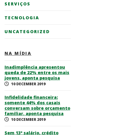
SERVIÇOS
TECNOLOGIA
UNCATEGORIZED
NA MÍDIA
Inadimplência apresentou
queda de 22% entre os mais
jovens, aponta pesquisa
10 DECEMBER 2019
Infidelidade financeira:
somente 44% dos casais
conversam sobre orçamento
familiar, aponta pesquisa
10 DECEMBER 2019
Sem 13º salário, crédito