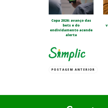
Copa 2026: avanço das
bets e do
v
endividamento acende
alerta
Post
POSTAGEM ANTERIOR
navigation