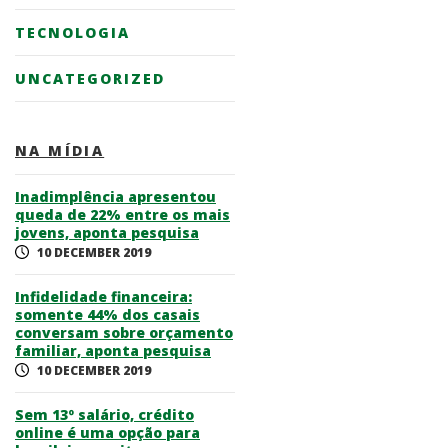
TECNOLOGIA
UNCATEGORIZED
NA MÍDIA
Inadimplência apresentou
queda de 22% entre os mais
jovens, aponta pesquisa
10 DECEMBER 2019
Infidelidade financeira:
somente 44% dos casais
conversam sobre orçamento
familiar, aponta pesquisa
10 DECEMBER 2019
Sem 13º salário, crédito
online é uma opção para