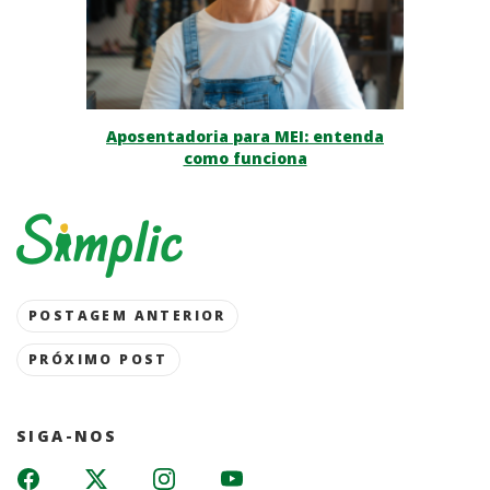
Aposentadoria para MEI: entenda
como funciona
Post
POSTAGEM ANTERIOR
navigation
PRÓXIMO POST
SIGA-NOS