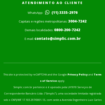
ATENDIMENTO AO CLIENTE
(11) 3335-2976
WhatsApp:
3004-7242
Capitais e regiões metropolitanas:
0800-200-7242
Demais localidades:
contato@simplic.com.br
E-mail:
This site is protected by reCAPTCHA and the Google
Privacy Policy
and
Term
s of Service
apply.
Simplic.com.br pertence e é operado pela LH1010 Serviços de
Correspondente Bancário Ltda. (“Simplic”), uma sociedade limitada registrada
sob o CNPJ/MF 17.103.297/0001-13, com sede a Avenida Engenheiro Luiz Carlos