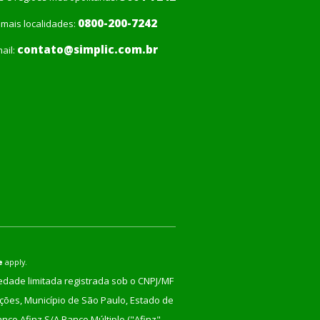
0800-200-7242
mais localidades:
contato@simplic.com.br
ail:
e
apply.
iedade limitada registrada sob o CNPJ/MF
nções, Município de São Paulo, Estado de
co Afinz S/A Banco Múltiplo ("Afinz",