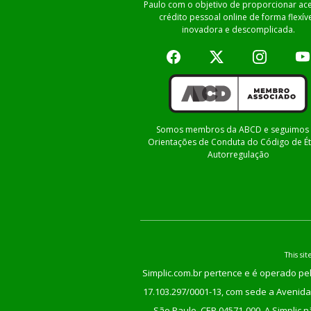
Paulo com o objetivo de proporcionar ac
crédito pessoal online de forma flexíve
inovadora e descomplicada.
Somos membros da ABCD e seguimos 
Orientações de Conduta do Código de Ét
Autorregulação
This s
Simplic.com.br pertence e é operado pel
17.103.297/0001-13, com sede a Avenida 
São Paulo, CEP 04571-000. A Simplic 