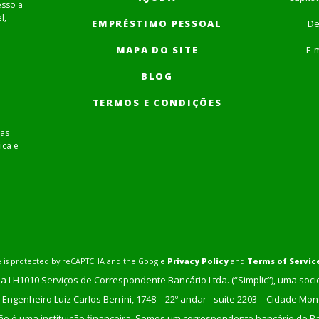
esso a
l,
EMPRÉSTIMO PESSOAL
De
MAPA DO SITE
E-m
BLOG
TERMOS E CONDIÇÕES
as
ica e
ite is protected by reCAPTCHA and the Google
Privacy Policy
and
Terms of Servic
a LH1010 Serviços de Correspondente Bancário Ltda. (“Simplic”), uma soc
Engenheiro Luiz Carlos Berrini, 1748 – 22º andar– suite 2203 – Cidade Mo
não é uma instituição financeira. Somos um correspondente bancário do Ban