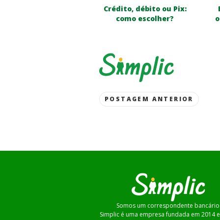
Crédito, débito ou Pix:
como escolher?
o
Post
POSTAGEM ANTERIOR
navigation
Somos um correspondente bancário
Simplic é uma empresa fundada em 2014 