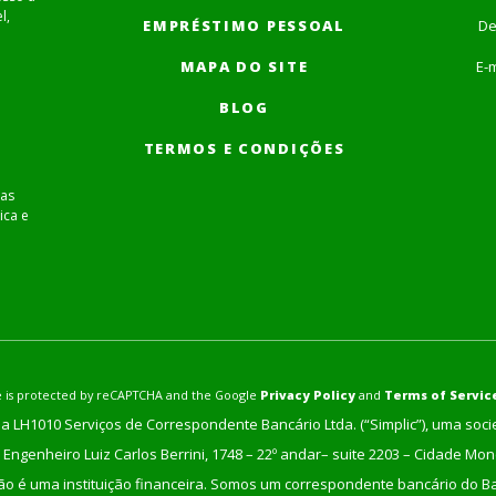
l,
EMPRÉSTIMO PESSOAL
De
MAPA DO SITE
E-m
BLOG
TERMOS E CONDIÇÕES
as
ica e
ite is protected by reCAPTCHA and the Google
Privacy Policy
and
Terms of Servic
a LH1010 Serviços de Correspondente Bancário Ltda. (“Simplic”), uma soc
Engenheiro Luiz Carlos Berrini, 1748 – 22º andar– suite 2203 – Cidade Mo
não é uma instituição financeira. Somos um correspondente bancário do Ban