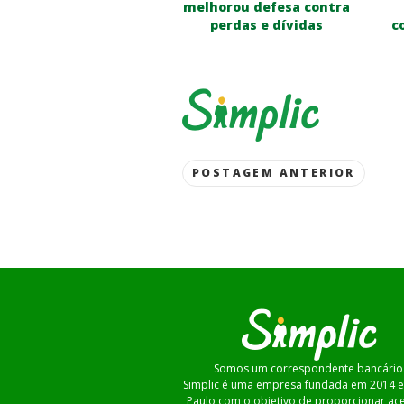
melhorou defesa contra
perdas e dívidas
c
Post
POSTAGEM ANTERIOR
navigation
Somos um correspondente bancário
Simplic é uma empresa fundada em 2014 
Paulo com o objetivo de proporcionar ac