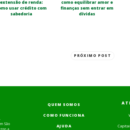
extensão de renda:
como equilibrar amor e
omo usar crédito com
finanças sem entrar em
sabedoria
dívidas
PRÓXIMO POST
AT
QUEM SOMOS
COMO FUNCIONA
.
em São
AJUDA
Capita
esso a