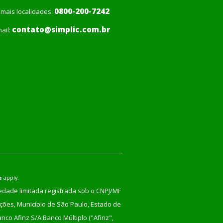
0800-200-7242
mais localidades:
contato@simplic.com.br
ail:
e
apply.
iedade limitada registrada sob o CNPJ/MF
nções, Município de São Paulo, Estado de
co Afinz S/A Banco Múltiplo ("Afinz",