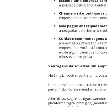
Escolha uma empresa conf
autorizada pelo Banco Central 
Cheque o site
: certifique-se
empresa em buscadores confiávei
Não pague antecipadame
antecipadas para liberar o créd
Cuidado com mensagens s
por e-mail ou WhatsApp – tenh
empresa que você está contrat
existe algum canal que funciona
robustez da empresa.
Vantagens de solicitar um empr
Na Simplic, você encontra um process
Com a missão de democratizar o créd
perfis, incluindo assalariados, autô
Além disso, seguimos rigorosamente
plataforma digital protegida, garant