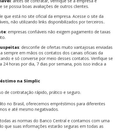
iável
: antes de contratar, verifique se a empresa é
e se possui boas avaliações de outros clientes.
 de que está no site oficial da empresa. Acesse o site da
s, não utilizando links disponibilizados por terceiros..
nte
: empresas confiáveis não exigem pagamento de taxas
ito.
uspeitas
: desconfie de ofertas muito vantajosas enviadas
a sempre em mãos os contatos dos canais oficiais da
ando e só converse por meio desses contatos. Verifique se
 24 horas por dia, 7 dias por semana, pois isso indica a
éstimo na Simplic
o de contratação rápido, prático e seguro.
ito no Brasil, oferecemos empréstimos para diferentes
nomos e até mesmo negativados.
 todas as normas do Banco Central e contamos com uma
indo que suas informações estarão seguras em todas as