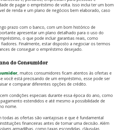
ade de pagar o empréstimo de volta. Isso inclui ter um bom
iável de renda e um plano de negócios bem elaborado, caso
ongo prazo com o banco, com um bom histórico de
portante apresentar um plano detalhado para o uso do
empréstimo, o que pode incluir garantias reais, como
 fiadores. Finalmente, estar disposto a negociar os termos
nces de conseguir o empréstimo desejado.
mana do Consumidor
sumidor
, muitos consumidores ficam atentos às ofertas e
e você está precisando de um empréstimo, esse pode ser
sar e comparar diferentes opções de crédito.
recem condições especiais durante essa época do ano, como
e pagamento estendidos e até mesmo a possibilidade de
 no nome.
 todas as ofertas são vantajosas e que é fundamental
instituições financeiras antes de tomar uma decisão. Além
ssíveis armadilhas, como taxas escondidas, cláusulas