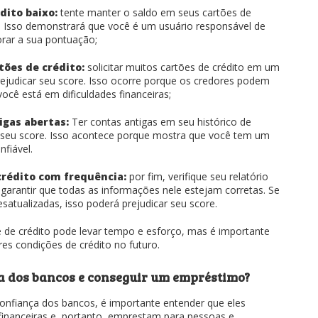
dito baixo:
tente manter o saldo em seus cartões de
e. Isso demonstrará que você é um usuário responsável de
orar a sua pontuação;
tões de crédito:
solicitar muitos cartões de crédito em um
ejudicar seu score. Isso ocorre porque os credores podem
ocê está em dificuldades financeiras;
igas abertas:
Ter contas antigas em seu histórico de
r seu score. Isso acontece porque mostra que você tem um
nfiável.
 crédito com frequência:
por fim, verifique seu relatório
 garantir que todas as informações nele estejam corretas. Se
satualizadas, isso poderá prejudicar seu score.
 de crédito pode levar tempo e esforço, mas é importante
res condições de crédito no futuro.
a dos bancos e conseguir um empréstimo?
onfiança dos bancos, é importante entender que eles
financeiras e, portanto, emprestam para pessoas e