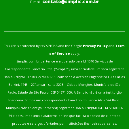
contato@simplic.com.br
E-mail:
This site is protected by reCAPTCHA and the Google
Privacy Policy
and
Term
s of Service
apply.
Simplic.com.br pertence e é operado pela LH1010 Serviços de
Correspondente Bancário Ltda. (“Simplic”), uma sociedade limitada registrada
sob o CNPJ/MF 17.103.297/0001-13, com sede a Avenida Engenheiro Luiz Carlos
Berrini, 1748 – 22º andar– suite 2203 – Cidade Monções, Município de São
Paulo, Estado de São Paulo, CEP 04571-000. A Simplic não é uma instituição
financeira. Somos um correspondente bancário do Banco Afinz S/A Banco
Múltiplo ("Afinz", antiga Sorocred) registrado sob o CNPJ/MF 04.814.563/0001-
74 e possuímos uma plataforma online que facilita o acesso de clientes a
produtos e serviços ofertados por instituições financeiras parceiras.