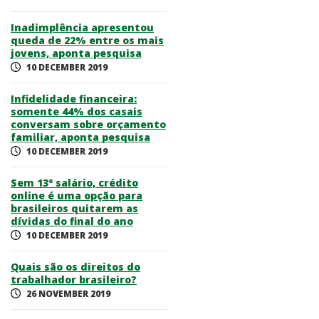
Inadimplência apresentou
queda de 22% entre os mais
jovens, aponta pesquisa
10 DECEMBER 2019
Infidelidade financeira:
somente 44% dos casais
conversam sobre orçamento
familiar, aponta pesquisa
10 DECEMBER 2019
Sem 13º salário, crédito
online é uma opção para
brasileiros quitarem as
dívidas do final do ano
10 DECEMBER 2019
Quais são os direitos do
trabalhador brasileiro?
26 NOVEMBER 2019