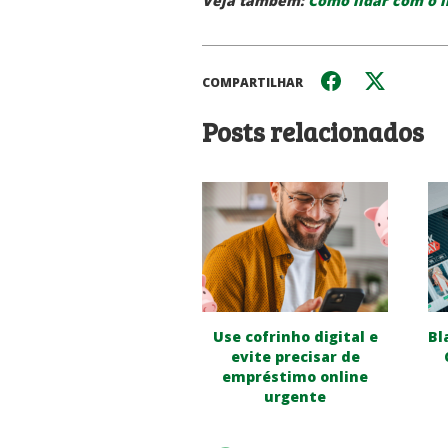
Veja também:
Como lidar com o 
COMPARTILHAR
Posts relacionados
Use cofrinho digital e
Bl
evite precisar de
empréstimo online
urgente