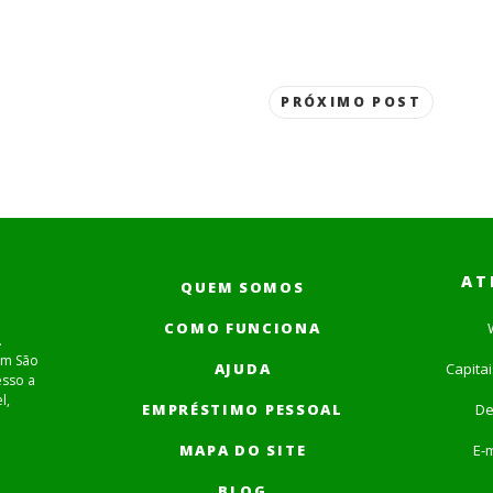
PRÓXIMO POST
AT
QUEM SOMOS
COMO FUNCIONA
.
em São
AJUDA
Capita
esso a
l,
EMPRÉSTIMO PESSOAL
De
MAPA DO SITE
E-m
BLOG