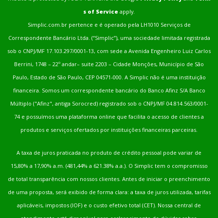
s of Service
apply.
Simplic.com.br pertence e é operado pela LH1010 Serviços de
Correspondente Bancário Ltda. (“Simplic”), uma sociedade limitada registrada
sob o CNPJ/MF 17.103.297/0001-13, com sede a Avenida Engenheiro Luiz Carlos
Berrini, 1748 – 22º andar– suite 2203 – Cidade Monções, Município de São
Paulo, Estado de São Paulo, CEP 04571-000. A Simplic não é uma instituição
financeira. Somos um correspondente bancário do Banco Afinz S/A Banco
Múltiplo ("Afinz", antiga Sorocred) registrado sob o CNPJ/MF 04.814.563/0001-
74 e possuímos uma plataforma online que facilita o acesso de clientes a
produtos e serviços ofertados por instituições financeiras parceiras.
A taxa de juros praticada no produto de crédito pessoal pode variar de
15,80% a 17,90% a.m. (481,44% a 621.38% a.a.). O Simplic tem o compromisso
de total transparência com nossos clientes. Antes de iniciar o preenchimento
de uma proposta, será exibido de forma clara: a taxa de juros utilizada, tarifas
aplicáveis, impostos (IOF) e o custo efetivo total (CET). Nossa central de